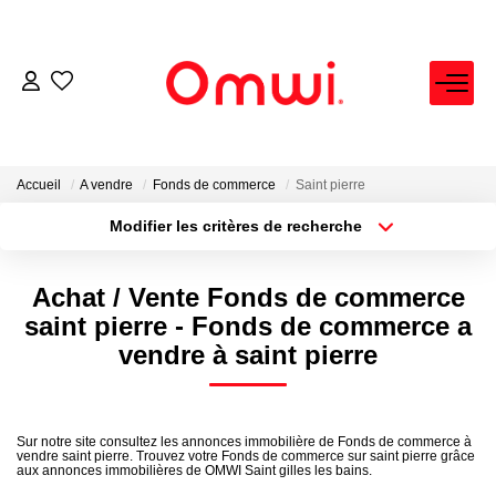
EXPERTISE IMMOBILIÈRE
ACHETER
Accueil
A vendre
Fonds de commerce
Saint pierre
Modifier les critères de recherche
Localisation
Type de bien
LOUER
Localisation
Sélectionnez...
Achat / Vente Fonds de commerce
VENDRE
Surface min
Budget max
saint pierre - Fonds de commerce a
vendre à saint pierre
Plus de critères
Créer une alerte
FAIRE GÉRER
NEUF
Sur notre site consultez les annonces immobilière de Fonds de commerce à
vendre saint pierre. Trouvez votre Fonds de commerce sur saint pierre grâce
aux annonces immobilières de OMWI Saint gilles les bains.