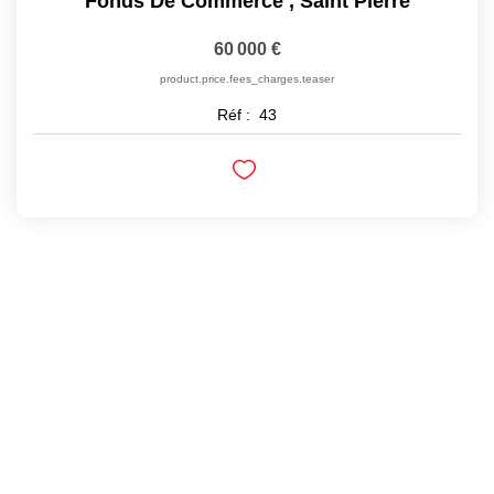
Fonds De Commerce
,
Saint Pierre
60 000 €
product.price.fees_charges.teaser
Réf :
43