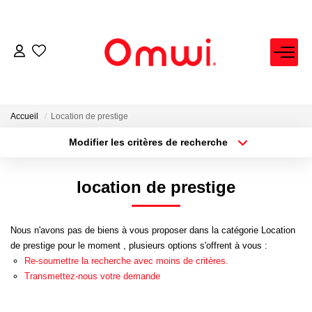
EXPERTISE IMMOBILIÈRE
ACHETER
Accueil
Location de prestige
Modifier les critères de recherche
Localisation
Type de bien
LOUER
Localisation
Sélectionnez...
location de prestige
VENDRE
Surface min
Budget max
Nous n'avons pas de biens à vous proposer dans la catégorie Location
Plus de critères
Créer une alerte
FAIRE GÉRER
de prestige pour le moment , plusieurs options s'offrent à vous :
Re-soumettre la recherche avec moins de critères.
Transmettez-nous votre demande
NEUF