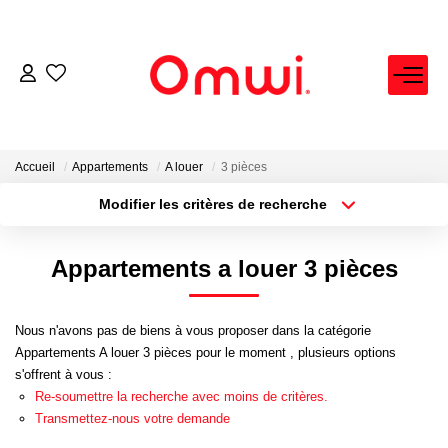
EXPERTISE IMMOBILIÈRE
ACHETER
Accueil
Appartements
A louer
3 pièces
Modifier les critères de recherche
Localisation
Type de bien
LOUER
Localisation
Sélectionnez...
Appartements a louer 3 pièces
VENDRE
Surface min
Budget max
Nous n'avons pas de biens à vous proposer dans la catégorie
Plus de critères
Créer une alerte
FAIRE GÉRER
Appartements A louer 3 pièces pour le moment , plusieurs options
s'offrent à vous :
Re-soumettre la recherche avec moins de critères.
NEUF
Transmettez-nous votre demande