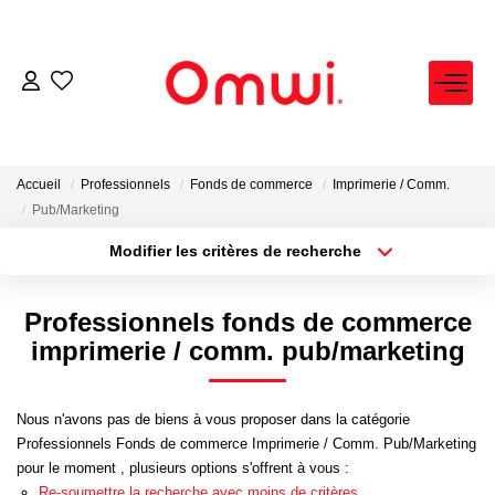
EXPERTISE IMMOBILIÈRE
ACHETER
Accueil
Professionnels
Fonds de commerce
Imprimerie / Comm.
Pub/Marketing
LOUER
Modifier les critères de recherche
Localisation
Type de bien
Localisation
Sélectionnez...
VENDRE
Professionnels fonds de commerce
Surface min
Budget max
imprimerie / comm. pub/marketing
FAIRE GÉRER
Plus de critères
Créer une alerte
Nous n'avons pas de biens à vous proposer dans la catégorie
NEUF
Professionnels Fonds de commerce Imprimerie / Comm. Pub/Marketing
pour le moment , plusieurs options s'offrent à vous :
Re-soumettre la recherche avec moins de critères.