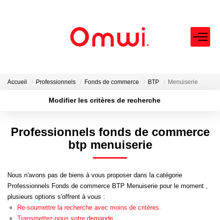
EXPERTISE IMMOBILIÈRE
ACHETER
Accueil
Professionnels
Fonds de commerce
BTP
Menuiserie
Modifier les critères de recherche
Localisation
Type de bien
LOUER
Localisation
Sélectionnez...
Professionnels fonds de commerce
VENDRE
Surface min
Budget max
btp menuiserie
Plus de critères
Créer une alerte
FAIRE GÉRER
Nous n'avons pas de biens à vous proposer dans la catégorie
Professionnels Fonds de commerce BTP Menuiserie pour le moment ,
NEUF
plusieurs options s'offrent à vous :
Re-soumettre la recherche avec moins de critères.
Transmettez-nous votre demande