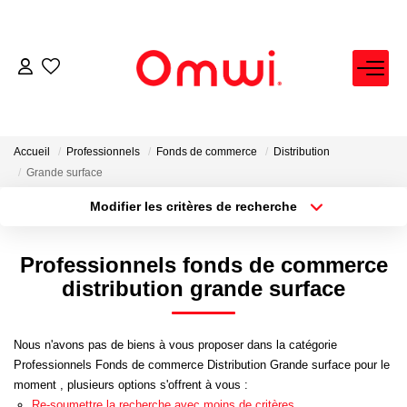
EXPERTISE IMMOBILIÈRE
ACHETER
Accueil
Professionnels
Fonds de commerce
Distribution
Grande surface
LOUER
Modifier les critères de recherche
Localisation
Type de bien
Localisation
Sélectionnez...
VENDRE
Professionnels fonds de commerce
Surface min
Budget max
distribution grande surface
FAIRE GÉRER
Plus de critères
Créer une alerte
Nous n'avons pas de biens à vous proposer dans la catégorie
NEUF
Professionnels Fonds de commerce Distribution Grande surface pour le
moment , plusieurs options s'offrent à vous :
Re-soumettre la recherche avec moins de critères.