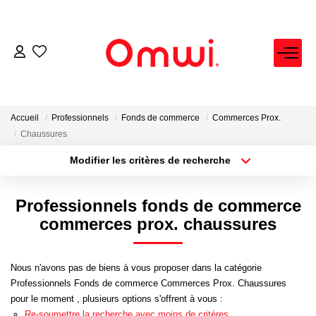
EXPERTISE IMMOBILIÈRE
ACHETER
Accueil
Professionnels
Fonds de commerce
Commerces Prox.
Chaussures
LOUER
Modifier les critères de recherche
Localisation
Type de bien
Localisation
Sélectionnez...
VENDRE
Professionnels fonds de commerce
Surface min
Budget max
commerces prox. chaussures
FAIRE GÉRER
Plus de critères
Créer une alerte
Nous n'avons pas de biens à vous proposer dans la catégorie
NEUF
Professionnels Fonds de commerce Commerces Prox. Chaussures
pour le moment , plusieurs options s'offrent à vous :
Re-soumettre la recherche avec moins de critères.