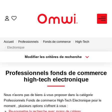
EXPERTISE IMMOBILIÈRE
ACHETER
Accueil
Professionnels
Fonds de commerce
High-Tech
Electronique
LOUER
Modifier les critères de recherche
Localisation
Type de bien
Localisation
Sélectionnez...
VENDRE
Professionnels fonds de commerce
Surface min
Budget max
high-tech electronique
FAIRE GÉRER
Plus de critères
Créer une alerte
Nous n'avons pas de biens à vous proposer dans la catégorie
NEUF
Professionnels Fonds de commerce High-Tech Electronique pour le
moment , plusieurs options s'offrent à vous :
Re-soumettre la recherche avec moins de critères.