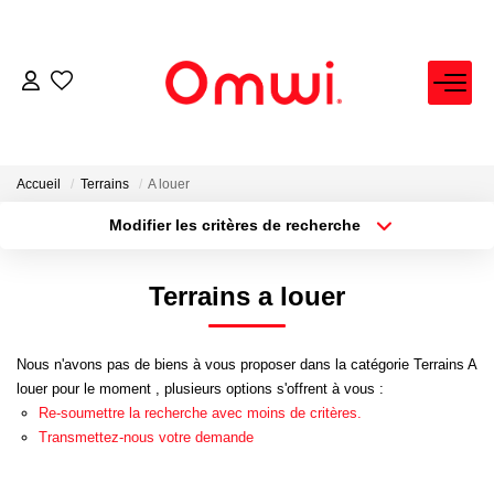
EXPERTISE IMMOBILIÈRE
ACHETER
Accueil
Terrains
A louer
Modifier les critères de recherche
Localisation
Type de bien
LOUER
Localisation
Sélectionnez...
Terrains a louer
VENDRE
Surface min
Budget max
Nous n'avons pas de biens à vous proposer dans la catégorie Terrains A
Plus de critères
Créer une alerte
FAIRE GÉRER
louer pour le moment , plusieurs options s'offrent à vous :
Re-soumettre la recherche avec moins de critères.
Transmettez-nous votre demande
NEUF