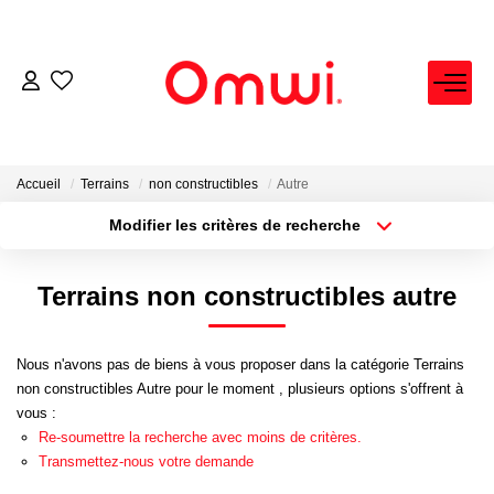
EXPERTISE IMMOBILIÈRE
ACHETER
Accueil
Terrains
non constructibles
Autre
Modifier les critères de recherche
Localisation
Type de bien
LOUER
Localisation
Sélectionnez...
Terrains non constructibles autre
VENDRE
Surface min
Budget max
Nous n'avons pas de biens à vous proposer dans la catégorie Terrains
Plus de critères
Créer une alerte
FAIRE GÉRER
non constructibles Autre pour le moment , plusieurs options s'offrent à
vous :
Re-soumettre la recherche avec moins de critères.
NEUF
Transmettez-nous votre demande