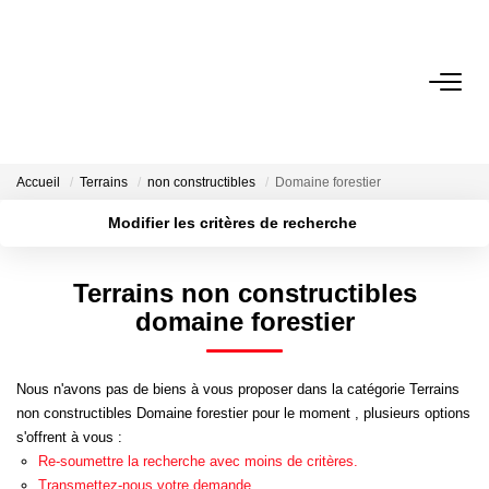
EXPERTISE IMMOBILIÈRE
ACHETER
Accueil
Terrains
non constructibles
Domaine forestier
Modifier les critères de recherche
LOUER
Localisation
Type de bien
Surface min
Budget max
Terrains non constructibles
VENDRE
domaine forestier
Plus de critères
Créer une alerte
FAIRE GÉRER
Nous n'avons pas de biens à vous proposer dans la catégorie Terrains
non constructibles Domaine forestier pour le moment , plusieurs options
NEUF
s'offrent à vous :
Re-soumettre la recherche avec moins de critères.
Transmettez-nous votre demande