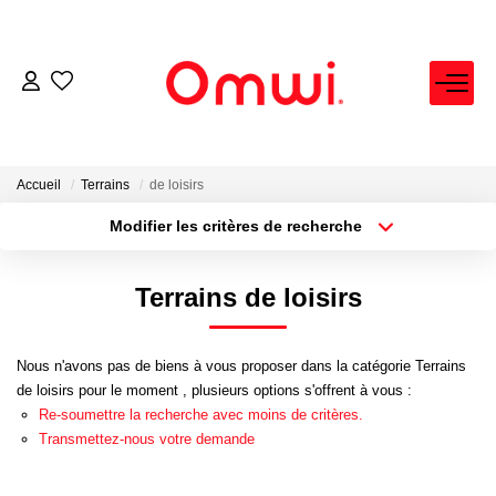
EXPERTISE IMMOBILIÈRE
ACHETER
Accueil
Terrains
de loisirs
Modifier les critères de recherche
Localisation
Type de bien
LOUER
Localisation
Sélectionnez...
Terrains de loisirs
VENDRE
Surface min
Budget max
Nous n'avons pas de biens à vous proposer dans la catégorie Terrains
Plus de critères
Créer une alerte
FAIRE GÉRER
de loisirs pour le moment , plusieurs options s'offrent à vous :
Re-soumettre la recherche avec moins de critères.
Transmettez-nous votre demande
NEUF