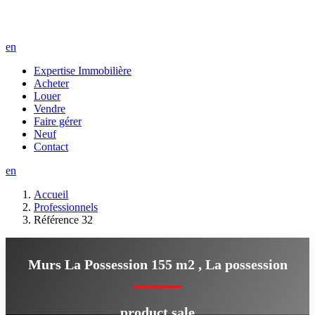
en
Expertise Immobilière
Acheter
Louer
Vendre
Faire gérer
Neuf
Contact
en
Accueil
Professionnels
Référence 32
Murs La Possession 155 m2
,
La possession
product.sale